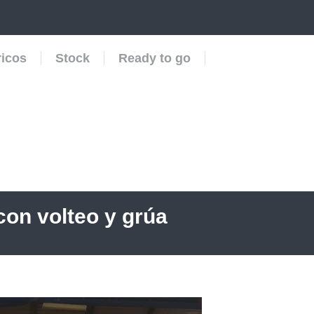
ricos
Stock
Ready to go
on volteo y grúa