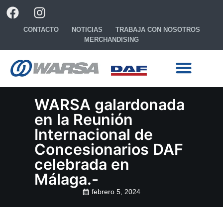
CONTACTO
NOTICIAS
TRABAJA CON NOSOTROS
MERCHANDISING
Ready to go
Configura tu camión
WARSA galardonada
en la Reunión
Internacional de
Concesionarios DAF
celebrada en
Málaga.-
febrero 5, 2024